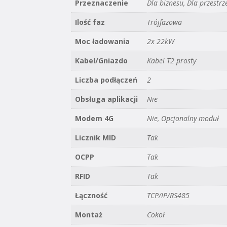
Przeznaczenie
Dla biznesu, Dla przestrz
Ilość faz
Trójfazowa
Moc ładowania
2x 22kW
Kabel/Gniazdo
Kabel T2 prosty
Liczba podłączeń
2
Obsługa aplikacji
Nie
Modem 4G
Nie, Opcjonalny moduł
Licznik MID
Tak
OCPP
Tak
RFID
Tak
Łączność
TCP/IP/RS485
Montaż
Cokoł