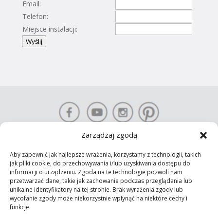
Email:
Telefon:
Miejsce instalacji:
Wyślij
Zarządzaj zgodą
Aby zapewnić jak najlepsze wrażenia, korzystamy z technologii, takich
KONTAKT-SIMON S.A. Prawa autorskie © 2025 Wszelkie prawa
jak pliki cookie, do przechowywania i/lub uzyskiwania dostępu do
informacji o urządzeniu. Zgoda na te technologie pozwoli nam
zastrzeżone
przetwarzać dane, takie jak zachowanie podczas przeglądania lub
Polityka prywatności
unikalne identyfikatory na tej stronie. Brak wyrażenia zgody lub
wycofanie zgody może niekorzystnie wpłynąć na niektóre cechy i
funkcje.