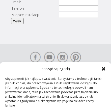
Email:
Telefon:
Miejsce instalacji:
Wyślij
Zarządzaj zgodą
Aby zapewnić jak najlepsze wrażenia, korzystamy z technologii, takich
KONTAKT-SIMON S.A. Prawa autorskie © 2025 Wszelkie prawa
jak pliki cookie, do przechowywania i/lub uzyskiwania dostępu do
informacji o urządzeniu. Zgoda na te technologie pozwoli nam
zastrzeżone
przetwarzać dane, takie jak zachowanie podczas przeglądania lub
Polityka prywatności
unikalne identyfikatory na tej stronie. Brak wyrażenia zgody lub
wycofanie zgody może niekorzystnie wpłynąć na niektóre cechy i
funkcje.