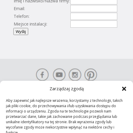
Imię i nazwisko/Nazwa firmy:
Email:
Telefon:
Miejsce instalacji:
Wyślij
Zarządzaj zgodą
Aby zapewnić jak najlepsze wrażenia, korzystamy z technologii, takich
KONTAKT-SIMON S.A. Prawa autorskie © 2025 Wszelkie prawa
jak pliki cookie, do przechowywania i/lub uzyskiwania dostępu do
informacji o urządzeniu. Zgoda na te technologie pozwoli nam
zastrzeżone
przetwarzać dane, takie jak zachowanie podczas przeglądania lub
Polityka prywatności
unikalne identyfikatory na tej stronie. Brak wyrażenia zgody lub
wycofanie zgody może niekorzystnie wpłynąć na niektóre cechy i
funkcje.