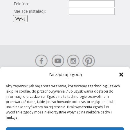
Telefon:
Miejsce instalacji:
Wyślij
Zarządzaj zgodą
Aby zapewnić jak najlepsze wrażenia, korzystamy z technologii, takich
KONTAKT-SIMON S.A. Prawa autorskie © 2025 Wszelkie prawa
jak pliki cookie, do przechowywania i/lub uzyskiwania dostępu do
informacji o urządzeniu. Zgoda na te technologie pozwoli nam
zastrzeżone
przetwarzać dane, takie jak zachowanie podczas przeglądania lub
Polityka prywatności
unikalne identyfikatory na tej stronie. Brak wyrażenia zgody lub
wycofanie zgody może niekorzystnie wpłynąć na niektóre cechy i
funkcje.