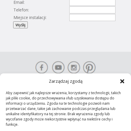
Email:
Telefon:
Miejsce instalacji:
Wyślij
Zarządzaj zgodą
Aby zapewnić jak najlepsze wrażenia, korzystamy z technologii, takich
KONTAKT-SIMON S.A. Prawa autorskie © 2025 Wszelkie prawa
jak pliki cookie, do przechowywania i/lub uzyskiwania dostępu do
informacji o urządzeniu. Zgoda na te technologie pozwoli nam
zastrzeżone
przetwarzać dane, takie jak zachowanie podczas przeglądania lub
Polityka prywatności
unikalne identyfikatory na tej stronie. Brak wyrażenia zgody lub
wycofanie zgody może niekorzystnie wpłynąć na niektóre cechy i
funkcje.